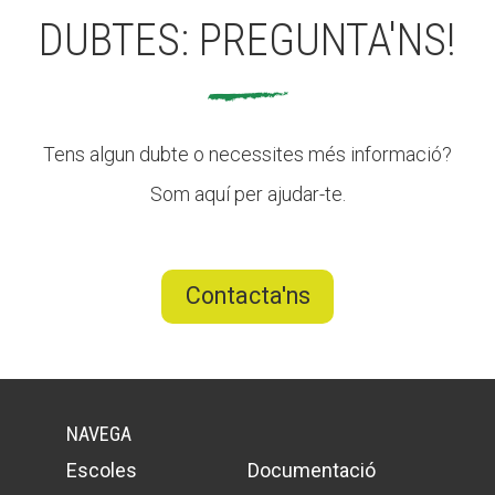
DUBTES: PREGUNTA'NS!
CONEIX FUNDESPLAI
La Fundació
Tens algun dubte o necessites més informació?
L'equip
Som aquí per ajudar-te.
Missió i valors
Els comptes clars
Contacta'ns
Memòria d'activitats
Proposta educativa
ACTUALITAT
NAVEGA
Notícies
Escoles
Documentació