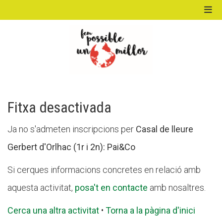
ACTIVITATS D'ESTIU
MÓN ESCOLAR
Fitxa desactivada
Ja no s'admeten inscripcions per
Casal de lleure
ALBERG CENTRE ESPLAI
Gerbert d'Orlhac (1r i 2n): Pai&Co
Si cerques informacions concretes en relació amb
FORMACIÓ
aquesta activitat,
posa't en contacte
amb nosaltres.
Cerca una altra activitat
•
Torna a la pàgina d'inici