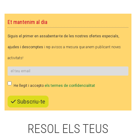
CASES DE COLÒNIES
Et mantenim al dia
ACCIÓ SOCIAL I JOVES
Siguis el primer en assabentar-te de les nostres ofertes especials,
ajudes i descomptes
i rep avisos a mesura que anem publicant noves
ESPLAIS
activitats!
SUPORT TERCER SECTOR
He llegit i accepto
els termes de confidencialitat
Subscriu-te
RESOL ELS TEUS