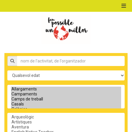
ACTIVITATS D'ESTIU
MÓN ESCOLAR
Nom de l'activitat, organitzador
Edat
ALBERG CENTRE ESPLAI
Tipus d'activitat
FORMACIÓ
Temàtica