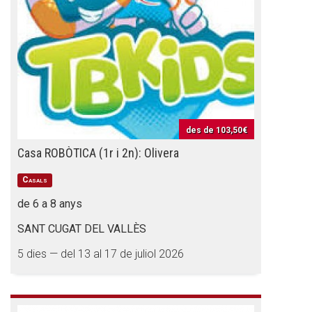
CONEIX FUNDESPLAI
La Fundació
L'equip
des de
103,50€
Missió i valors
Casa ROBÒTICA (1r i 2n): Olivera
Els comptes clars
Casals
Memòria d'activitats
de 6 a 8 anys
Proposta educativa
SANT CUGAT DEL VALLÈS
5 dies — del 13 al 17 de juliol 2026
ACTUALITAT
Notícies