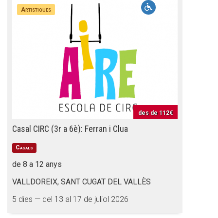
Butlletins
Artístiques
Diari de la Fundació
Fundesplai als mitjans
Xarxes socials
COL·LABORA
des de
112€
Fes voluntariat
Casal CIRC (3r a 6è): Ferran i Clua
Fes un donatiu
Casals
Treballa amb nosaltres
de 8 a 12 anys
VALLDOREIX, SANT CUGAT DEL VALLÈS
5 dies — del 13 al 17 de juliol 2026