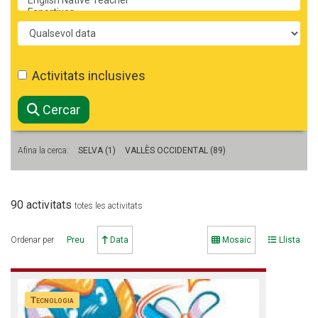
CASES DE COLÒNIES
Període
ACCIÓ SOCIAL I JOVES
Activitats inclusives
Cercar
ESPLAIS
Afina la cerca:
SELVA (1)
VALLÈS OCCIDENTAL (89)
SUPORT TERCER SECTOR
90 activitats
totes les activitats
Ordenar per
Preu
Data
Mosaic
Llista
Tecnologia