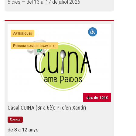
5 dies — del 13 al 17 de juliol 2026
Artístiques
Persones amb discapacitat
des de
104€
Casal CUINA (3r a 6è): Pi d'en Xandri
Casals
de 8 a 12 anys