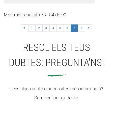
Mostrant resultats 73 - 84 de 90
(actual)
1
2
3
4
5
6
7
8
RESOL ELS TEUS
DUBTES: PREGUNTA'NS!
Tens algun dubte o necessites més informació?
Som aquí per ajudar-te.