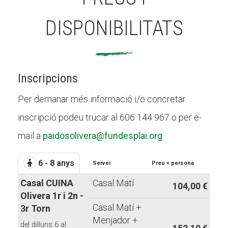
DISPONIBILITATS
Inscripcions
Per demanar més informació i/o concretar
inscripció podeu trucar al 606 144 967 o per e-
mail a
paidosolivera@fundesplai.org
6 - 8 anys
Servei
Preu × persona
Casal CUINA
Casal Matí
104,00 €
Olivera 1r i 2n -
Casal Matí +
3r Torn
Menjador +
del dilluns 6 al