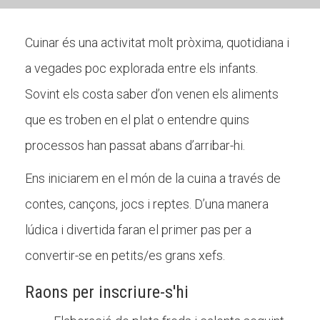
Cuinar és una activitat molt pròxima, quotidiana i
CONEIX FUNDESPLAI
a vegades poc explorada entre els infants.
La Fundació
Sovint els costa saber d’on venen els aliments
L'equip
que es troben en el plat o entendre quins
Missió i valors
processos han passat abans d’arribar-hi.
Els comptes clars
Ens iniciarem en el món de la cuina a través de
Memòria d'activitats
contes, cançons, jocs i reptes. D’una manera
Proposta educativa
lúdica i divertida faran el primer pas per a
convertir-se en petits/es grans xefs.
ACTUALITAT
Raons per inscriure-s'hi
Notícies