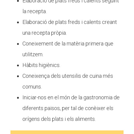
Elaboració de plats freds i calents seguint
Butlletins
la recepta.
Diari de la Fundació
Elaboració de plats freds i calents creant
Fundesplai als mitjans
una recepta pròpia.
Xarxes socials
Coneixement de la matèria primera que
utilitzem.
COL·LABORA
Hàbits higiènics.
Fes voluntariat
Coneixença dels utensilis de cuina més
Fes un donatiu
comuns.
Treballa amb nosaltres
Iniciar-nos en el món de la gastronomia de
diferents països, per tal de conèixer els
orígens dels plats i els aliments.