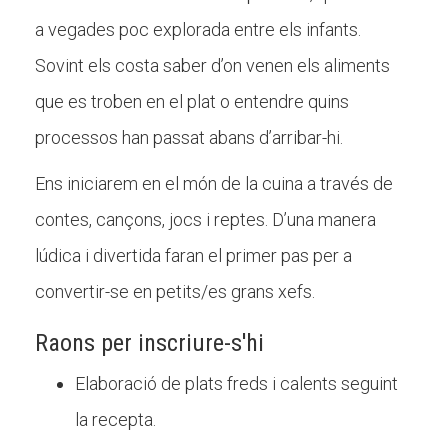
a vegades poc explorada entre els infants.
Sovint els costa saber d’on venen els aliments
CONEIX FUNDESPLAI
que es troben en el plat o entendre quins
La Fundació
processos han passat abans d’arribar-hi.
L'equip
Ens iniciarem en el món de la cuina a través de
Missió i valors
contes, cançons, jocs i reptes. D’una manera
Els comptes clars
lúdica i divertida faran el primer pas per a
Memòria d'activitats
convertir-se en petits/es grans xefs.
Proposta educativa
Raons per inscriure-s'hi
ACTUALITAT
Elaboració de plats freds i calents seguint
la recepta.
Notícies