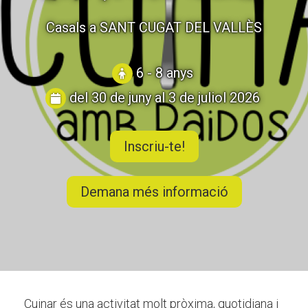
CASES DE COLÒNIES
Casals a SANT CUGAT DEL VALLÈS
ACCIÓ SOCIAL I JOVES
6 - 8 anys
del 30 de juny al 3 de juliol 2026
ESPLAIS
Inscriu-te!
SUPORT TERCER SECTOR
Demana més informació
Cuinar és una activitat molt pròxima, quotidiana i