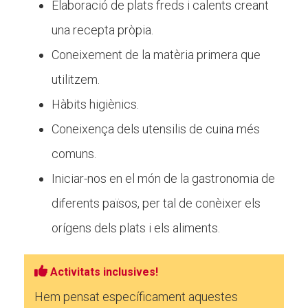
Elaboració de plats freds i calents creant
Butlletins
una recepta pròpia.
Diari de la Fundació
Coneixement de la matèria primera que
Fundesplai als mitjans
utilitzem.
Xarxes socials
Hàbits higiènics.
COL·LABORA
Coneixença dels utensilis de cuina més
comuns.
Fes voluntariat
Iniciar-nos en el món de la gastronomia de
Fes un donatiu
diferents països, per tal de conèixer els
Treballa amb nosaltres
orígens dels plats i els aliments.
Activitats inclusives!
Hem pensat específicament aquestes