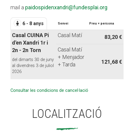
mail a
paidospidenxandri@fundesplai.org
6 - 8 anys
Servei
Preu × persona
Casal CUINA Pi
Casal Matí
83,20 €
d'en Xandri 1r i
Casal Matí
2n - 2n Torn
+ Menjador
del dimarts 30 de juny
121,68 €
+ Tarda
al divendres 3 de juliol
2026
Consultar les condicions de cancel·lació
LOCALITZACIÓ