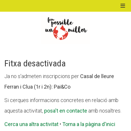
ACTIVITATS D'ESTIU
MÓN ESCOLAR
Fitxa desactivada
Ja no s'admeten inscripcions per
Casal de lleure
ALBERG CENTRE ESPLAI
Ferran i Clua (1r i 2n): Pai&Co
Si cerques informacions concretes en relació amb
FORMACIÓ
aquesta activitat,
posa't en contacte
amb nosaltres.
Cerca una altra activitat
•
Torna a la pàgina d'inici