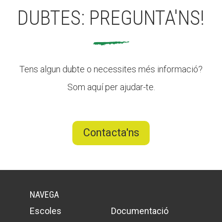
DUBTES: PREGUNTA'NS!
CONEIX FUNDESPLAI
La Fundació
Tens algun dubte o necessites més informació?
L'equip
Som aquí per ajudar-te.
Missió i valors
Els comptes clars
Contacta'ns
Memòria d'activitats
Proposta educativa
ACTUALITAT
NAVEGA
Notícies
Escoles
Documentació