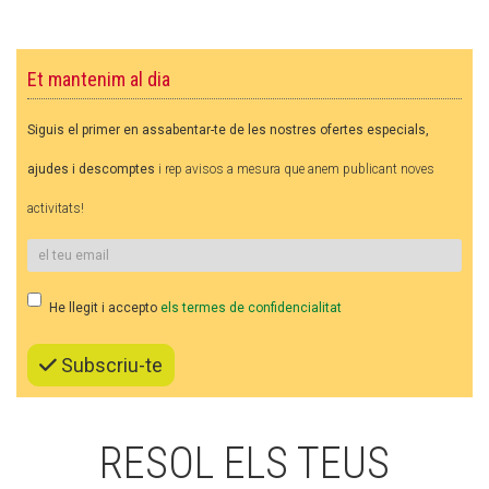
CASES DE COLÒNIES
Et mantenim al dia
ACCIÓ SOCIAL I JOVES
Siguis el primer en assabentar-te de les nostres ofertes especials,
ajudes i descomptes
i rep avisos a mesura que anem publicant noves
ESPLAIS
activitats!
SUPORT TERCER SECTOR
He llegit i accepto
els termes de confidencialitat
Subscriu-te
RESOL ELS TEUS