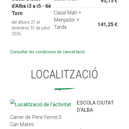
93,15 €
d'Alba i3 a i5 - 6è
Casal Matí +
Torn
Menjador +
del dilluns 27 al
141,25 €
Tarda
divendres 31 de juliol
2026
Consultar les condicions de cancel·lació
LOCALITZACIÓ
ESCOLA CIUTAT
D'ALBA
Carrer de Pere Ferrer,5
Can Mates