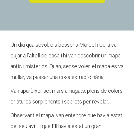
CONEIX FUNDESPLAI
La Fundació
Un dia qualsevol, els bessons Marcel i Cora van
L'equip
pujar a l’altell de casa i hi van descobrir un mapa
Missió i valors
antic i misteriós. Quan, sense voler, el mapa es va
Els comptes clars
mullar, va passar una cosa extraordinària:
Memòria d'activitats
Van aparèixer set mars amagats, plens de colors,
Proposta educativa
criatures sorprenents i secrets per revelar.
ACTUALITAT
Observant el mapa, van entendre que havia estat
del seu avi… i que Ell havia estat un gran
Notícies