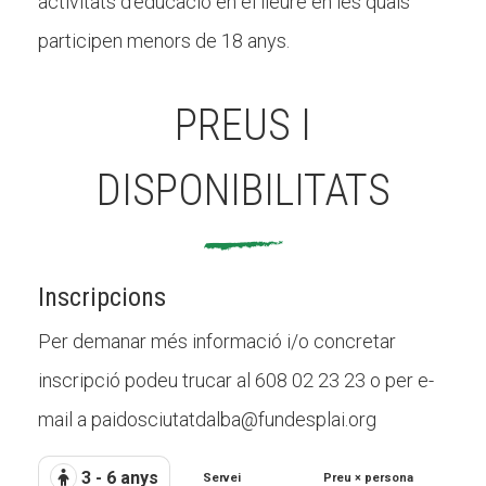
activitats d'educació en el lleure en les quals
participen menors de 18 anys.
PREUS I
DISPONIBILITATS
Inscripcions
Per demanar més informació i/o concretar
inscripció podeu trucar al 608 02 23 23 o per e-
mail a paidosciutatdalba@fundesplai.org
3 - 6 anys
Servei
Preu × persona