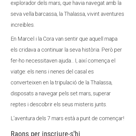
explorador dels mars, que havia navegat amb la
Butlletins
seva vella barcassa, la Thalassa, vivint aventures
Diari de la Fundació
increïbles.
Fundesplai als mitjans
En Marcel i la Cora van sentir que aquell mapa
Xarxes socials
els cridava a continuar la seva història. Però per
COL·LABORA
fer-ho necessitaven ajuda... I, així comença el
viatge: els nens i nenes del casal es
Fes voluntariat
converteixen en la tripulació de la Thalassa,
Fes un donatiu
disposats a navegar pels set mars, superar
Treballa amb nosaltres
reptes i descobrir els seus misteris junts.
L’aventura dels 7 mars està a punt de començar!
Raons per inscriure-s'hi