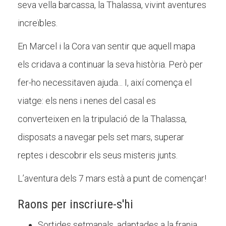
seva vella barcassa, la Thalassa, vivint aventures
Butlletins
increïbles.
Diari de la Fundació
Fundesplai als mitjans
En Marcel i la Cora van sentir que aquell mapa
els cridava a continuar la seva història. Però per
Xarxes socials
fer-ho necessitaven ajuda... I, així comença el
COL·LABORA
viatge: els nens i nenes del casal es
converteixen en la tripulació de la Thalassa,
Fes voluntariat
disposats a navegar pels set mars, superar
Fes un donatiu
reptes i descobrir els seus misteris junts.
Treballa amb nosaltres
L’aventura dels 7 mars està a punt de començar!
Raons per inscriure-s'hi
Sortides setmanals, adaptades a la franja