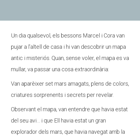
CONEIX FUNDESPLAI
Un dia qualsevol, els bessons Marcel i Cora van
La Fundació
pujar a l’altell de casa i hi van descobrir un mapa
L'equip
antic i misteriós. Quan, sense voler, el mapa es va
Missió i valors
mullar, va passar una cosa extraordinària:
Els comptes clars
Van aparèixer set mars amagats, plens de colors,
Memòria d'activitats
criatures sorprenents i secrets per revelar.
Proposta educativa
Observant el mapa, van entendre que havia estat
ACTUALITAT
del seu avi… i que Ell havia estat un gran
explorador dels mars, que havia navegat amb la
Notícies