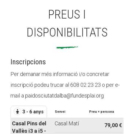
PREUS I
DISPONIBILITATS
Inscripcions
Per demanar més informació i/o concretar
inscripció podeu trucar al 608 02 23 23 o per e-
mail a paidosciutatdalba@fundesplai.org
3 - 6 anys
Servei
Preu × persona
Casal Pins del
Casal Matí
79,00 €
Vallès i3 a i5 -