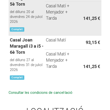
5è Torn
Casal Matí +
Menjador +
del dilluns 20 al
divendres 24 de juliol
Tarda
141,25 €
2026
Complet
Casal Joan
Casal Matí
93,15 €
Maragall i3 a i5 -
6è Torn
Casal Matí +
Menjador +
del dilluns 27 al
divendres 31 de juliol
Tarda
141,25 €
2026
Complet
Consultar les condicions de cancel·lació