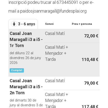
inscripció podeu trucar al 673445091 o per e-
mail a paidosjoanmaragall@fundesplai.org
3 - 6 anys
Servei
Preu × persona
Casal Joan
Casal Matí
72,00 €
Maragall i3 a i5 -
1r Torn
Casal Matí +
Menjador +
del dilluns 22 al
divendres 26 de juny
Tarda
110,48 €
2026
Complet
Casal Joan
Casal Matí
79,00 €
Maragall i3 a i5 -
2n Torn
Casal Matí +
Menjador +
del dimarts 30 de
juny al divendres 3 de
Tarda
117,48 €