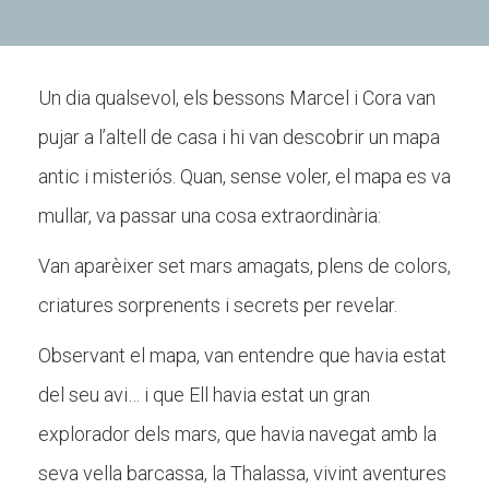
CONEIX FUNDESPLAI
Un dia qualsevol, els bessons Marcel i Cora van
pujar a l’altell de casa i hi van descobrir un mapa
La Fundació
antic i misteriós. Quan, sense voler, el mapa es va
L'equip
mullar, va passar una cosa extraordinària:
Missió i valors
Els comptes clars
Van aparèixer set mars amagats, plens de colors,
Memòria d'activitats
criatures sorprenents i secrets per revelar.
Proposta educativa
Observant el mapa, van entendre que havia estat
del seu avi… i que Ell havia estat un gran
ACTUALITAT
explorador dels mars, que havia navegat amb la
Notícies
seva vella barcassa, la Thalassa, vivint aventures