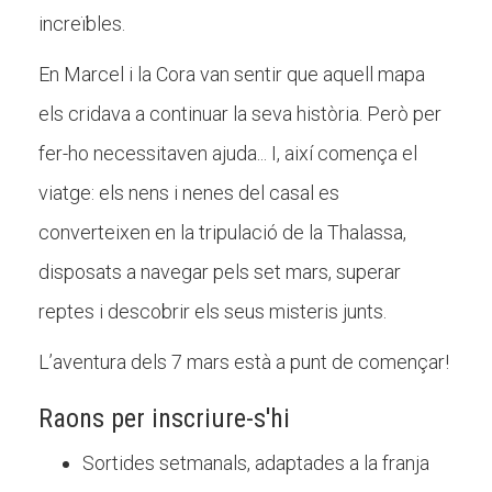
Butlletins
increïbles.
Diari de la Fundació
En Marcel i la Cora van sentir que aquell mapa
Fundesplai als mitjans
els cridava a continuar la seva història. Però per
Xarxes socials
fer-ho necessitaven ajuda... I, així comença el
viatge: els nens i nenes del casal es
COL·LABORA
converteixen en la tripulació de la Thalassa,
Fes voluntariat
disposats a navegar pels set mars, superar
Fes un donatiu
reptes i descobrir els seus misteris junts.
Treballa amb nosaltres
L’aventura dels 7 mars està a punt de començar!
Raons per inscriure-s'hi
Sortides setmanals, adaptades a la franja